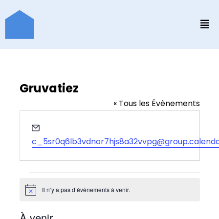
Aller
au
contenu
Gruvatiez
« Tous les Évènements
Email
c_5sr0q6lb3vdnor7hjs8a32vvpg@group.calenda
Il n’y a pas d’évènements à venir.
Notice
À venir