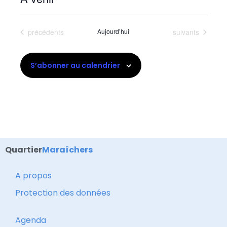
Sélectionnez
une
Évènements
Évènements
précédents
Aujourd’hui
suivants
date.
S’abonner au calendrier
Quartier
Maraîchers
A propos
Protection des données
Agenda