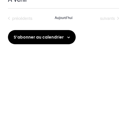
Sélectionnez
une
date.
Évènements
Évènements
précédents
Aujourd’hui
suivants
S’abonner au calendrier