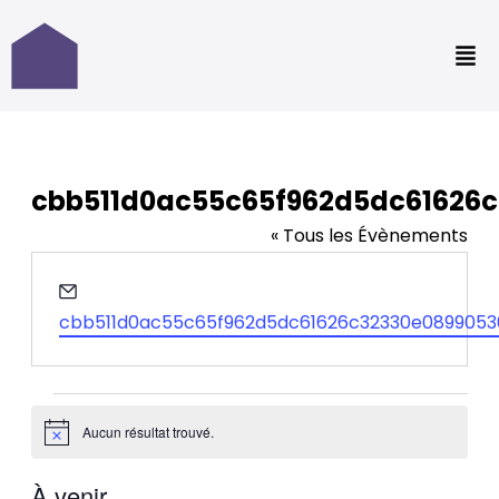
Aller
au
contenu
cbb511d0ac55c65f962d5dc61626
« Tous les Évènements
Email
cbb511d0ac55c65f962d5dc61626c32330e0899053
Aucun résultat trouvé.
Notice
À venir