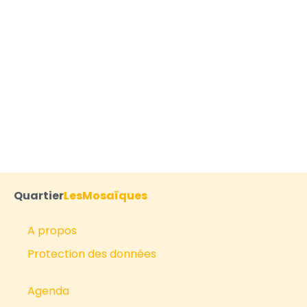
2026
Quartier
LesMosaïques
A propos
Protection des données
Agenda