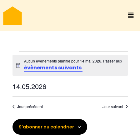
Évènements
Aucun évènements planifié pour 14 mai 2026. Passer aux
évènements suivants
Notice
.
for
Nav
14.05.2026
Naviga
Jour
de
Sélectionnez
par
14
vues
une
Jour précédent
Jour suivant
con
Évène
date.
mai
S’abonner au calendrier