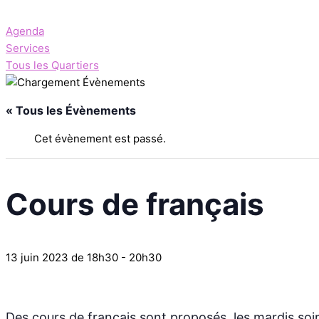
Aller
au
Agenda
contenu
Services
Tous les Quartiers
« Tous les Évènements
Cet évènement est passé.
Cours de français
13 juin 2023 de 18h30
-
20h30
Des cours de français sont proposés, les mardis soir