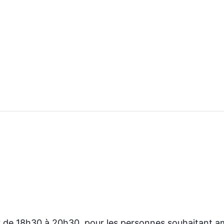
 de 18h30 à 20h30, pour les personnes souhaitant amél