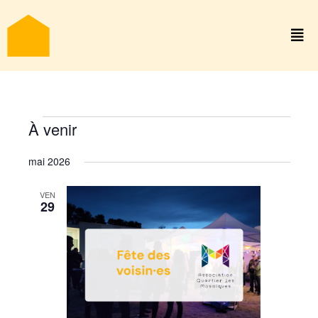
Nav
Évènements
À venir
Naviga
Liste
de
Sélectionnez
par
mai 2026
vues
une
con
Évène
date.
VEN
29