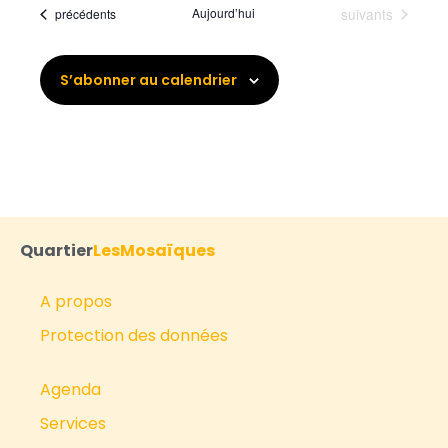
Évènements
Évènements
Aujourd’hui
suivants
précédents
S’abonner au calendrier
Quartier
LesMosaïques
A propos
Protection des données
Agenda
Services